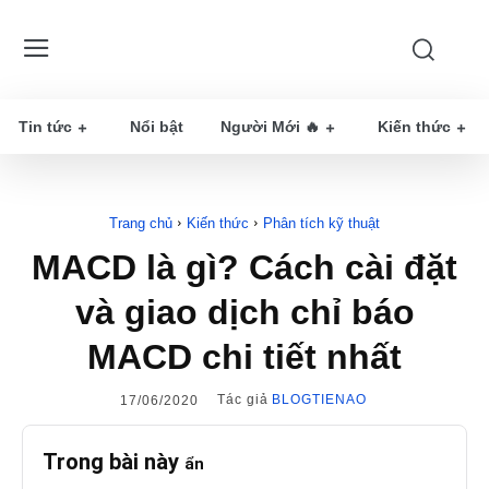
Tin tức
Nổi bật
Người Mới 🔥
Kiến thức
Trang chủ
Kiến thức
Phân tích kỹ thuật
MACD là gì? Cách cài đặt
và giao dịch chỉ báo
MACD chi tiết nhất
Tác giả
BLOGTIENAO
17/06/2020
Trong bài này
ẩn