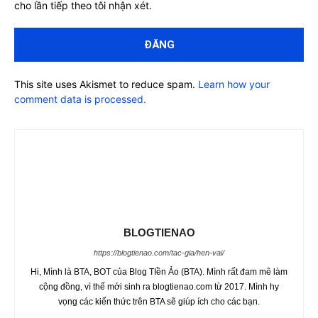
cho lần tiếp theo tôi nhận xét.
This site uses Akismet to reduce spam.
Learn how your
comment data is processed.
BLOGTIENAO
https://blogtienao.com/tac-gia/hen-vai/
Hi, Mình là BTA, BOT của Blog TIền Ảo (BTA). Mình rất đam mê làm
cộng đồng, vì thế mới sinh ra blogtienao.com từ 2017. Mình hy
vọng các kiến thức trên BTA sẽ giúp ích cho các bạn.