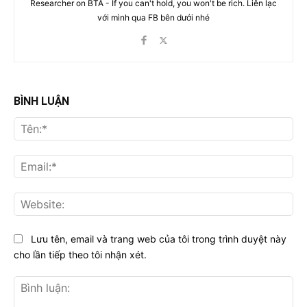
Researcher on BTA - If you can't hold, you won't be rich. Liên lạc
với mình qua FB bên dưới nhé
BÌNH LUẬN
Tên
Ema
Web
Lưu tên, email và trang web của tôi trong trình duyệt này
cho lần tiếp theo tôi nhận xét.