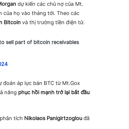
Morgan
dự kiến ​​các chủ nợ của Mt.
n của họ vào tháng tới. Theo các
n Bitcoin
và thị trường tiền điện tử.
o sell part of bitcoin receivables
024
ự đoán áp lực bán BTC từ Mt.Gox
hả năng
phục hồi mạnh trở lại bắt đầu
 phân tích
Nikolaos Panigirtzoglou
đã