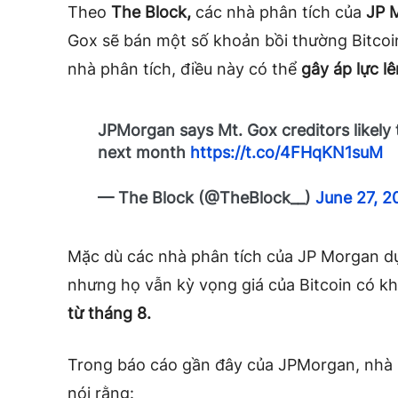
Theo
The Block,
các nhà phân tích của
JP 
Gox sẽ bán một số khoản bồi thường Bitcoi
nhà phân tích, điều này có thể
gây áp lực lê
JPMorgan says Mt. Gox creditors likely t
next month
https://t.co/4FHqKN1suM
— The Block (@TheBlock__)
June 27, 2
Mặc dù các nhà phân tích của JP Morgan d
nhưng họ vẫn kỳ vọng giá của Bitcoin có k
từ tháng 8.
Trong báo cáo gần đây của JPMorgan, nhà
nói rằng: