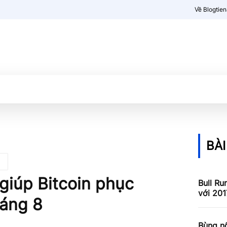
Về Blogtie
Kiến thức
More
BÀI
 giúp Bitcoin phục
Bull Ru
với 201
háng 8
Bùng nổ