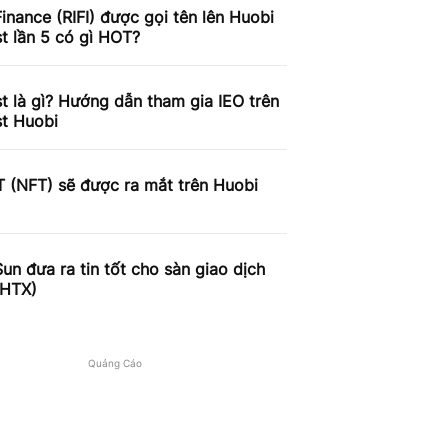
Finance (RIFI) được gọi tên lên Huobi
st lần 5 có gì HOT?
st là gì? Hướng dẫn tham gia IEO trên
st Huobi
 (NFT) sẽ được ra mắt trên Huobi
Sun đưa ra tin tốt cho sàn giao dịch
(HTX)
Quảng Cáo