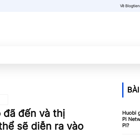
Về Blogtie
Kiến thức
More
BÀI
đã đến và thị
Huobi g
Pi Netw
thể sẽ diễn ra vào
Pi?