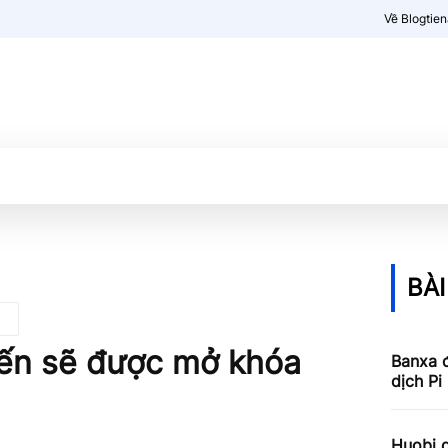
Về Blogtie
Kiến thức
More
BÀI
iến ​​sẽ được mở khóa
Banxa 
dịch Pi
Huobi g