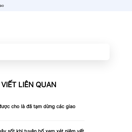
nao
 VIẾT LIÊN QUAN
được cho là đã tạm dừng các giao
ây sốt khi tuyên bố xem xét niêm yết