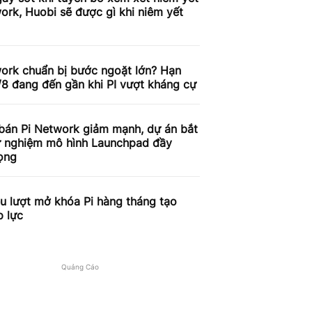
ork, Huobi sẽ được gì khi niêm yết
work chuẩn bị bước ngoặt lớn? Hạn
/8 đang đến gần khi PI vượt kháng cự
 bán Pi Network giảm mạnh, dự án bắt
ử nghiệm mô hình Launchpad đầy
ọng
ệu lượt mở khóa Pi hàng tháng tạo
p lực
Quảng Cáo