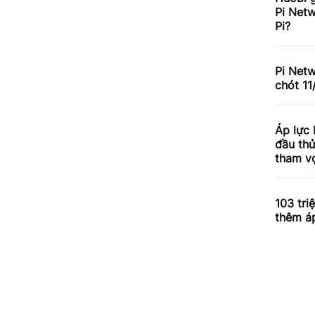
Pi Netw
Pi?
Pi Net
chót 11
Áp lực
đầu th
tham v
103 tri
thêm á