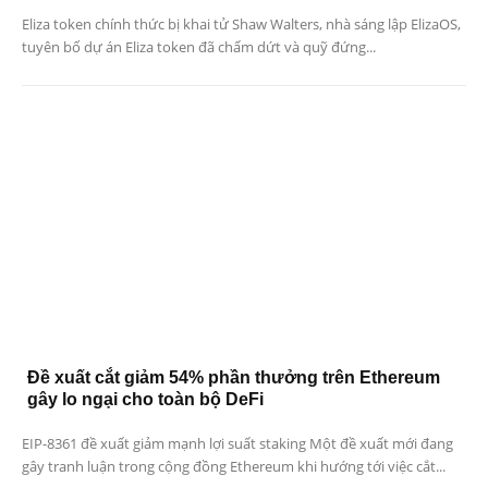
Eliza token chính thức bị khai tử Shaw Walters, nhà sáng lập ElizaOS,
tuyên bố dự án Eliza token đã chấm dứt và quỹ đứng...
Đề xuất cắt giảm 54% phần thưởng trên Ethereum
gây lo ngại cho toàn bộ DeFi
EIP-8361 đề xuất giảm mạnh lợi suất staking Một đề xuất mới đang
gây tranh luận trong cộng đồng Ethereum khi hướng tới việc cắt...