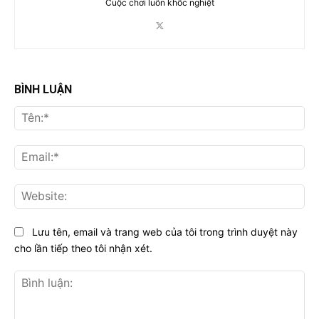
Cuộc chơi luôn khốc nghiệt
BÌNH LUẬN
Tên
Ema
Web
Lưu tên, email và trang web của tôi trong trình duyệt này
cho lần tiếp theo tôi nhận xét.