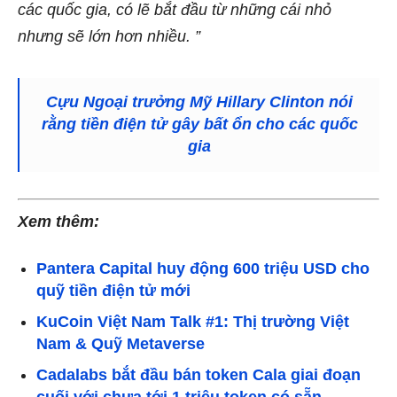
các quốc gia, có lẽ bắt đầu từ những cái nhỏ
nhưng sẽ lớn hơn nhiều. ”
Cựu Ngoại trưởng Mỹ Hillary Clinton nói
rằng tiền điện tử gây bất ổn cho các quốc
gia
Xem thêm:
Pantera Capital huy động 600 triệu USD cho
quỹ tiền điện tử mới
KuCoin Việt Nam Talk #1: Thị trường Việt
Nam & Quỹ Metaverse
Cadalabs bắt đầu bán token Cala giai đoạn
cuối với chưa tới 1 triệu token có sẵn