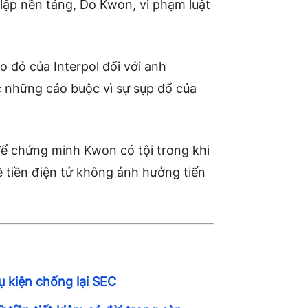
lập nền tảng,
Do Kwon, vi phạm luật
áo đỏ của
Interpol
đối với anh
 những cáo buộc vì sự sụp đổ của
để chứng minh Kwon có tội trong khi
 tiền điện tử không ảnh hưởng tiến
ụ kiện chống lại SEC