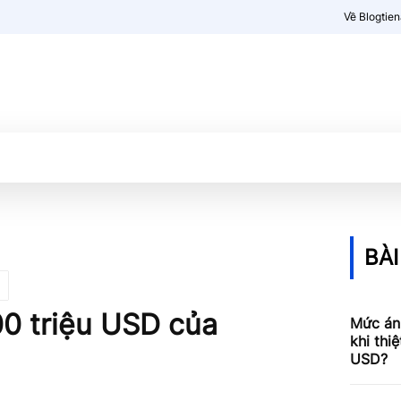
Về Blogtie
Kiến thức
More
BÀI
00 triệu USD của
Mức án
khi thi
USD?