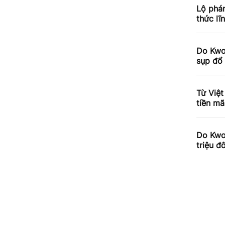
Lộ phá
thức lĩ
Do Kwo
sụp đổ 
Từ Việ
tiền mã
Do Kwo
triệu đ