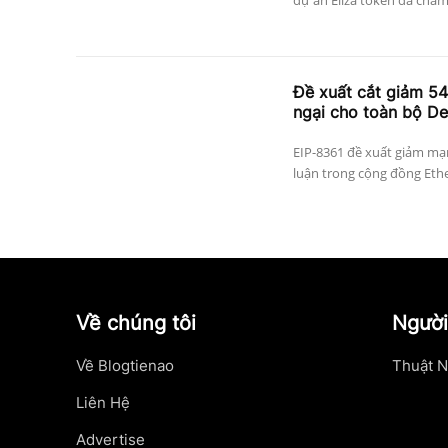
dự án Eliza token đã chấm
Đề xuất cắt giảm 5
ngại cho toàn bộ De
EIP-8361 đề xuất giảm mạn
luận trong cộng đồng Ethe
Về chúng tôi
Người
Về Blogtienao
Thuật N
Liên Hệ
Advertise