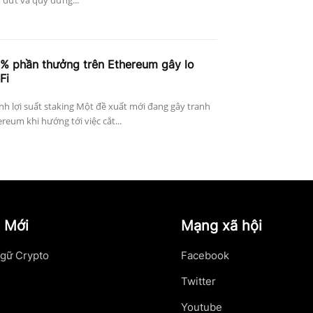
 dứt và quỹ đứng...
4% phần thưởng trên Ethereum gây lo
Fi
h lợi suất staking Một đề xuất mới đang gây tranh
reum khi hướng tới việc cắt...
 Mới
Mạng xã hội
gữ Crypto
Facebook
Twitter
Youtube