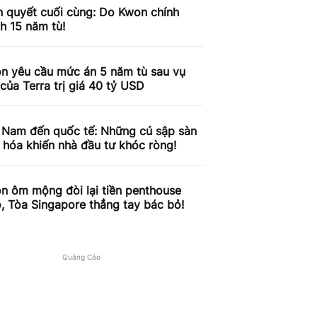
n quyết cuối cùng: Do Kwon chính
nh 15 năm tù!
n yêu cầu mức án 5 năm tù sau vụ
của Terra trị giá 40 tỷ USD
t Nam đến quốc tế: Những cú sập sàn
 hóa khiến nhà đầu tư khóc ròng!
n ôm mộng đòi lại tiền penthouse
ô, Tòa Singapore thẳng tay bác bỏ!
Quảng Cáo