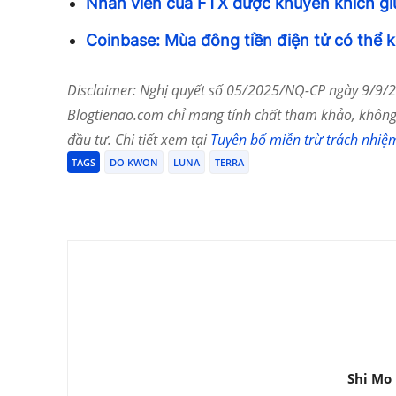
Nhân viên của FTX được khuyến khích giữ 
Coinbase: Mùa đông tiền điện tử có thể 
Disclaimer: Nghị quyết số 05/2025/NQ-CP ngày 9/9/20
Blogtienao.com chỉ mang tính chất tham khảo, không 
đầu tư. Chi tiết xem tại
Tuyên bố miễn trừ trách nhiệ
TAGS
DO KWON
LUNA
TERRA
Chia Sẻ
Shi Mo