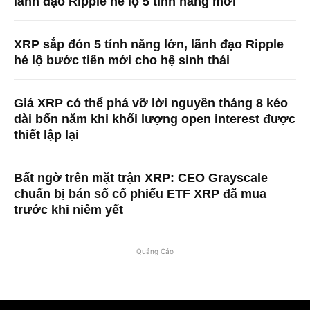
lãnh đạo Ripple hé lộ 5 tính năng mới
XRP sắp đón 5 tính năng lớn, lãnh đạo Ripple
hé lộ bước tiến mới cho hệ sinh thái
Giá XRP có thể phá vỡ lời nguyền tháng 8 kéo
dài bốn năm khi khối lượng open interest được
thiết lập lại
Bất ngờ trên mặt trận XRP: CEO Grayscale
chuẩn bị bán số cổ phiếu ETF XRP đã mua
trước khi niêm yết
Quảng Cáo