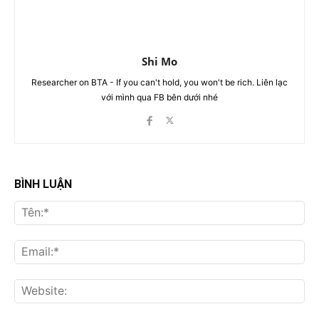
Shi Mo
Researcher on BTA - If you can't hold, you won't be rich. Liên lạc
với mình qua FB bên dưới nhé
BÌNH LUẬN
Tên
Ema
Web