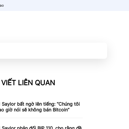
nao
 VIẾT LIÊN QUAN
 Saylor bất ngờ lên tiếng: “Chúng tôi
o giờ nói sẽ không bán Bitcoin”
 Saylor phản đối BIP 110, cho rằng đề