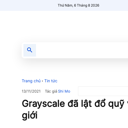
Thứ Năm, 6 Tháng 8 2026
Tin tức
Nổi bật
Người Mới 🔥
Trang chủ
Tin tức
Tác giả
Shi Mo
13/11/2021
Grayscale đã lật đổ quỹ 
giới