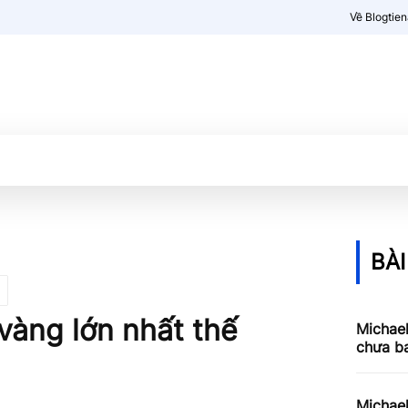
Về Blogtie
Kiến thức
More
BÀI
vàng lớn nhất thế
Michael
chưa ba
Michael