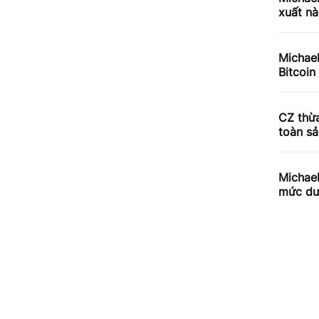
xuất nà
Michael
Bitcoin
CZ thừ
toàn s
Michael
mức dư