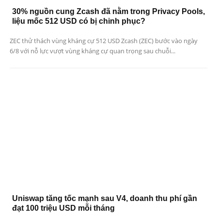
30% nguồn cung Zcash đã nằm trong Privacy Pools,
liệu mốc 512 USD có bị chinh phục?
ZEC thử thách vùng kháng cự 512 USD Zcash (ZEC) bước vào ngày
6/8 với nỗ lực vượt vùng kháng cự quan trọng sau chuỗi...
Uniswap tăng tốc mạnh sau V4, doanh thu phí gần
đạt 100 triệu USD mỗi tháng