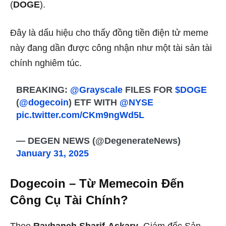
(
DOGE
).
Đây là dấu hiệu cho thấy đồng tiền điện tử meme
này đang dần được công nhận như một tài sản tài
chính nghiêm túc.
BREAKING:
@Grayscale
FILES FOR
$DOGE
(
@dogecoin
) ETF WITH
@NYSE
pic.twitter.com/CKm9ngWd5L
— DEGEN NEWS (@DegenerateNews)
January 31, 2025
Dogecoin – Từ Memecoin Đến
Công Cụ Tài Chính?