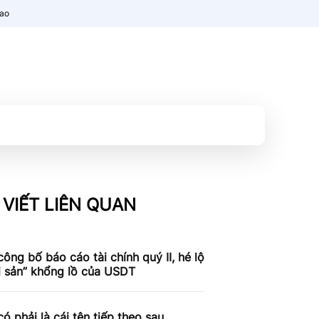
nao
 VIẾT LIÊN QUAN
công bố báo cáo tài chính quý II, hé lộ
i sản” khổng lồ của USDT
có phải là cái tên tiếp theo sau