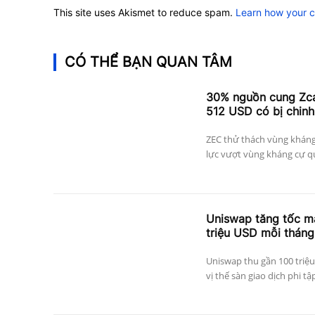
This site uses Akismet to reduce spam.
Learn how your 
CÓ THỂ BẠN QUAN TÂM
30% nguồn cung Zcas
512 USD có bị chinh
ZEC thử thách vùng kháng
lực vượt vùng kháng cự qu
Uniswap tăng tốc mạ
triệu USD mỗi tháng
Uniswap thu gần 100 triệu
vị thế sàn giao dịch phi tậ