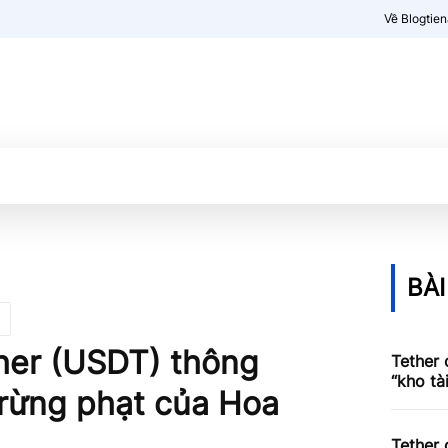
Về Blogtie
Kiến thức
More
BÀI
her (USDT) thông
Tether 
“kho tà
trừng phạt của Hoa
Tether 