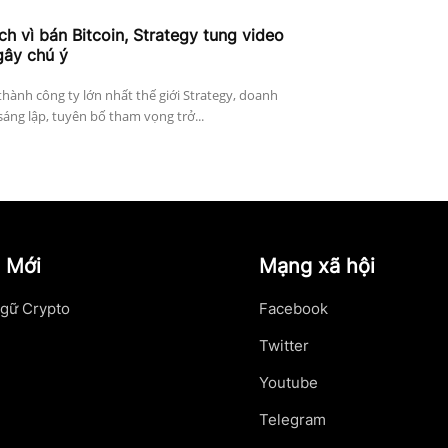
ích vì bán Bitcoin, Strategy tung video
gây chú ý
thành công ty lớn nhất thế giới Strategy, doanh
sáng lập, tuyên bố tham vọng trở...
 Mới
Mạng xã hội
gữ Crypto
Facebook
Twitter
Youtube
Telegram