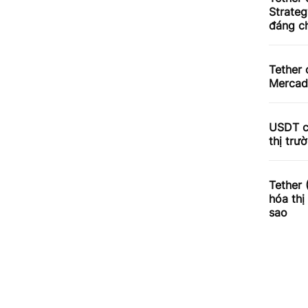
Strateg
đáng c
Tether 
Merca
USDT c
thị trư
Tether
hóa thị
sao