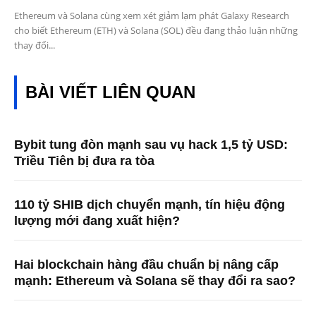
Ethereum và Solana cùng xem xét giảm lạm phát Galaxy Research
cho biết Ethereum (ETH) và Solana (SOL) đều đang thảo luận những
thay đổi...
BÀI VIẾT LIÊN QUAN
Bybit tung đòn mạnh sau vụ hack 1,5 tỷ USD:
Triều Tiên bị đưa ra tòa
110 tỷ SHIB dịch chuyển mạnh, tín hiệu động
lượng mới đang xuất hiện?
Hai blockchain hàng đầu chuẩn bị nâng cấp
mạnh: Ethereum và Solana sẽ thay đổi ra sao?