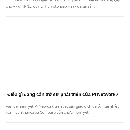
T. Rowe Price đưa Dogecoin vào ETF crypto T. Rowe Price đang gây
chú ý với TKNZ, quỹ ETF crypto giao ngay đa tài sản...
Điều gì đang cản trở sự phát triển của Pi Network?
Vấn đề niêm yết Pi Network trên các sàn giao dịch đã tồn tại nhiều
năm, và Binance và Coinbase vẫn chưa niêm yết...