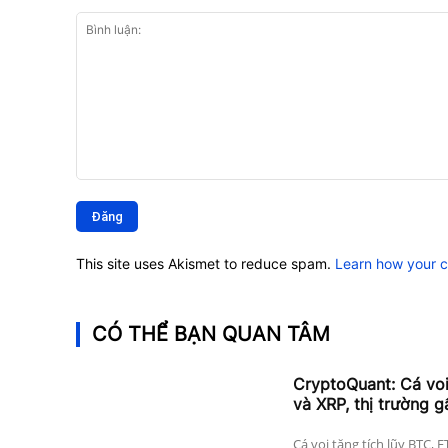
Bình
luận:
This site uses Akismet to reduce spam.
Learn how your 
CÓ THỂ BẠN QUAN TÂM
CryptoQuant: Cá vo
và XRP, thị trường g
Cá voi tăng tích lũy BTC, 