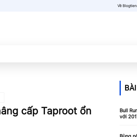
Về Blogtie
Kiến thức
More
BÀI
 nâng cấp Taproot ổn
Bull Ru
với 201
Bùng nổ