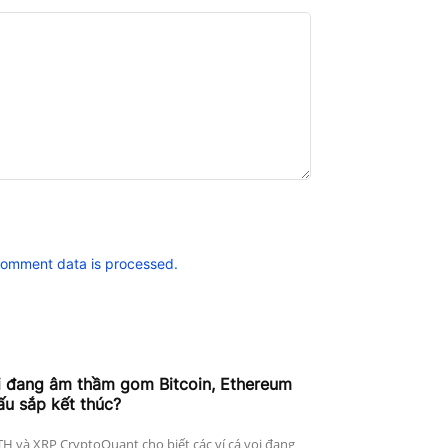
comment data is processed.
i đang âm thầm gom Bitcoin, Ethereum
ấu sắp kết thúc?
ETH và XRP CryptoQuant cho biết các ví cá voi đang