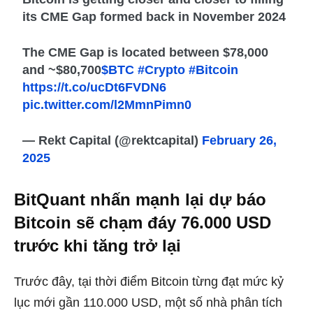
its CME Gap formed back in November 2024
The CME Gap is located between $78,000
and ~$80,700
$BTC
#Crypto
#Bitcoin
https://t.co/ucDt6FVDN6
pic.twitter.com/l2MmnPimn0
— Rekt Capital (@rektcapital)
February 26,
2025
BitQuant nhấn mạnh lại dự báo
Bitcoin sẽ chạm đáy 76.000 USD
trước khi tăng trở lại
Trước đây, tại thời điểm Bitcoin từng đạt mức kỷ
lục mới gần 110.000 USD, một số nhà phân tích