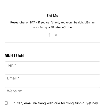
Shi Mo
Researcher on BTA - If you can't hold, you won't be rich. Liên lạc
với mình qua FB bên dưới nhé
BÌNH LUẬN
Tên
Ema
Web
Lưu tên, email và trang web của tôi trong trình duyệt này