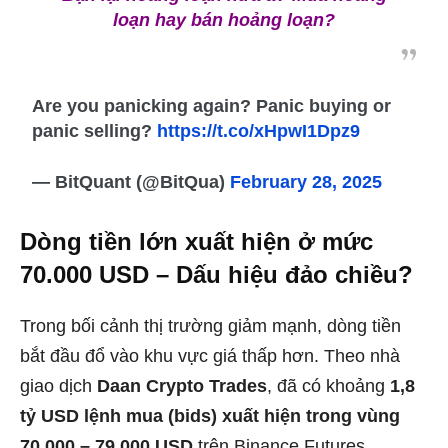
loạn hay bán hoảng loạn?
Are you panicking again? Panic buying or
panic selling?
https://t.co/xHpwI1Dpz9
— BitQuant (@BitQua)
February 28, 2025
Dòng tiền lớn xuất hiện ở mức
70.000 USD – Dấu hiệu đảo chiều?
Trong bối cảnh thị trường giảm mạnh, dòng tiền
bắt đầu đổ vào khu vực giá thấp hơn. Theo nhà
giao dịch
Daan Crypto Trades
, đã có khoảng
1,8
tỷ USD lệnh mua (bids) xuất hiện trong vùng
70.000 – 79.000 USD
trên Binance Futures.