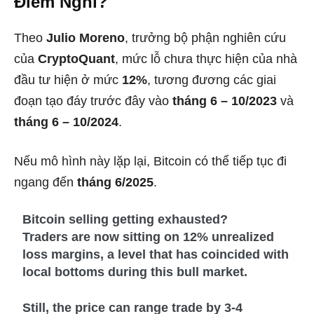
Điểm Nghỉ?
Theo
Julio Moreno
, trưởng bộ phận nghiên cứu
của
CryptoQuant
, mức lỗ chưa thực hiện của nhà
đầu tư hiện ở mức
12%
, tương đương các giai
đoạn tạo đáy trước đây vào
tháng 6 – 10/2023
và
tháng 6 – 10/2024
.
Nếu mô hình này lặp lại, Bitcoin có thể tiếp tục đi
ngang đến
tháng 6/2025
.
Bitcoin selling getting exhausted?
Traders are now sitting on 12% unrealized
loss margins, a level that has coincided with
local bottoms during this bull market.
Still, the price can range trade by 3-4