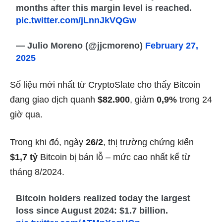
months after this margin level is reached.
pic.twitter.com/jLnnJkVQGw
— Julio Moreno (@jjcmoreno)
February 27,
2025
Số liệu mới nhất từ CryptoSlate cho thấy Bitcoin
đang giao dịch quanh
$82.900
, giảm
0,9%
trong 24
giờ qua.
Trong khi đó, ngày
26/2
, thị trường chứng kiến
$1,7 tỷ
Bitcoin bị bán lỗ – mức cao nhất kể từ
tháng 8/2024.
Bitcoin holders realized today the largest
loss since August 2024: $1.7 billion.