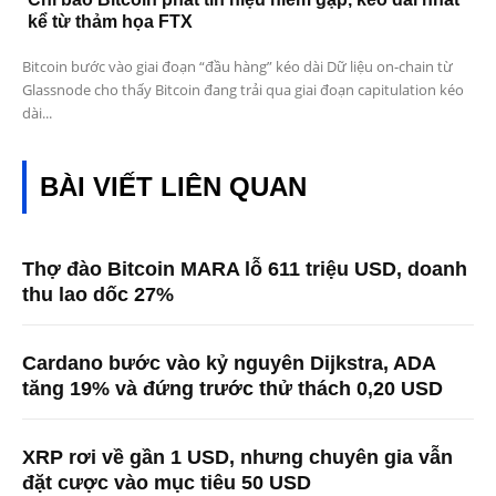
kể từ thảm họa FTX
Bitcoin bước vào giai đoạn “đầu hàng” kéo dài Dữ liệu on-chain từ
Glassnode cho thấy Bitcoin đang trải qua giai đoạn capitulation kéo
dài...
BÀI VIẾT LIÊN QUAN
Thợ đào Bitcoin MARA lỗ 611 triệu USD, doanh
thu lao dốc 27%
Cardano bước vào kỷ nguyên Dijkstra, ADA
tăng 19% và đứng trước thử thách 0,20 USD
XRP rơi về gần 1 USD, nhưng chuyên gia vẫn
đặt cược vào mục tiêu 50 USD