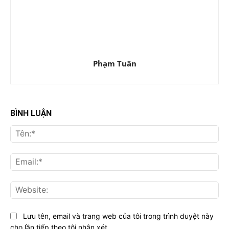
Phạm Tuân
BÌNH LUẬN
Tên
Ema
Web
Lưu tên, email và trang web của tôi trong trình duyệt này
cho lần tiếp theo tôi nhận xét.