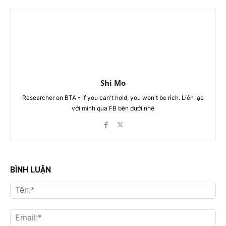
Shi Mo
Researcher on BTA - If you can't hold, you won't be rich. Liên lạc
với mình qua FB bên dưới nhé
BÌNH LUẬN
Tên
Ema