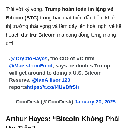
Trái với kỳ vọng,
Trump hoàn toàn im lặng về
Bitcoin (BTC)
trong bài phát biểu đầu tiên, khiến
thị trường thất vọng và làm dấy lên hoài nghi về kế
hoạch
dự trữ Bitcoin
mà cộng đồng từng mong
đợi.
.
@CryptoHayes
, the CIO of VC firm
@MaelstromFund
, says he doubts Trump
will get around to doing a U.S. Bitcoin
Reserve.
@IanAllison123
reports
https://t.co/i4UvDfr5tr
— CoinDesk (@CoinDesk)
January 20, 2025
Arthur Hayes: “Bitcoin Không Phải