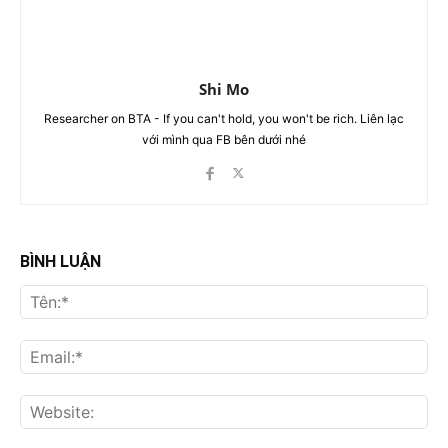
Shi Mo
Researcher on BTA - If you can't hold, you won't be rich. Liên lạc
với mình qua FB bên dưới nhé
BÌNH LUẬN
Tên
Ema
Web