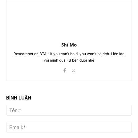
Shi Mo
Researcher on BTA - If you can't hold, you won't be rich. Liên lạc
với mình qua FB bên dưới nhé
BÌNH LUẬN
Tên
Ema