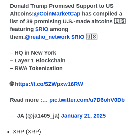
Donald Trump Promised Support to US
Altcoins!
@CoinMarketCap
has compiled a
list of 39 promising U.S.-made altcoins 🇺🇸
featuring
$RIO
among
them.
@realio_network
$RIO
🇺🇸
– HQ in New York
– Layer 1 Blockchain
– RWA Tokenization
🌐
https://t.co/5ZWpxw16RW
Read more :…
pic.twitter.com/u7D6ohV0Db
— JA (@ja1405_ja)
January 21, 2025
XRP (XRP)