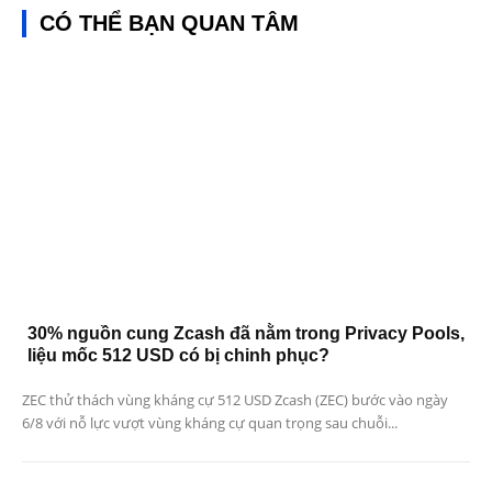
CÓ THỂ BẠN QUAN TÂM
30% nguồn cung Zcash đã nằm trong Privacy Pools,
liệu mốc 512 USD có bị chinh phục?
ZEC thử thách vùng kháng cự 512 USD Zcash (ZEC) bước vào ngày
6/8 với nỗ lực vượt vùng kháng cự quan trọng sau chuỗi...