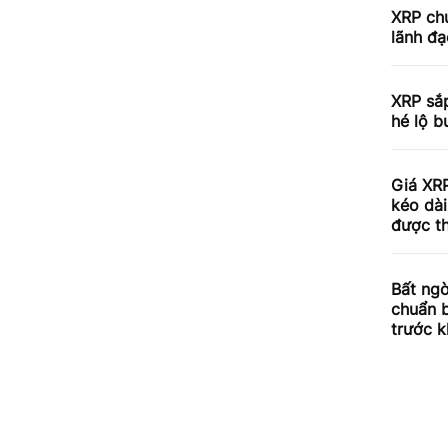
XRP chu
lãnh đạ
XRP sắp
hé lộ b
Giá XRP
kéo dài
được th
Bất ngờ
chuẩn 
trước k