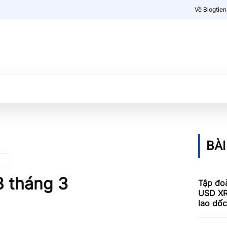
Về Blogtie
Kiến thức
More
BÀI
8 tháng 3
Tập đoà
USD XR
lao dố