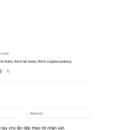
ao.com
nh thám, thích lái moto, thích cryptocurrency.
Email:*
Website:
này cho lần tiếp theo tôi nhận xét.