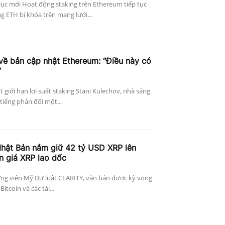
lục mới Hoạt động staking trên Ethereum tiếp tục
 ETH bị khóa trên mạng lưới...
về bản cập nhật Ethereum: “Điều này có
”
 giới hạn lợi suất staking Stani Kulechov, nhà sáng
tiếng phản đối một...
Nhật Bản nắm giữ 42 tỷ USD XRP lên
n giá XRP lao dốc
ng viện Mỹ Dự luật CLARITY, văn bản được kỳ vọng
tcoin và các tài...