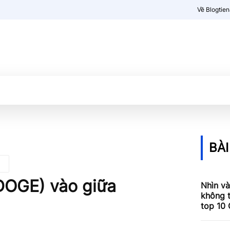
Về Blogtie
Kiến thức
More
BÀI
DOGE) vào giữa
Nhìn và
không 
top 10