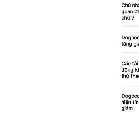
Chủ nhâ
quan đế
chú ý
Dogecoi
tăng gi
Các tài
động kh
thử thá
Dogeco
hiện tí
giảm