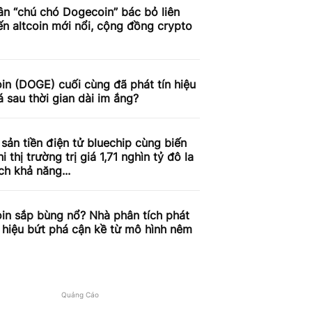
n “chú chó Dogecoin” bác bỏ liên
n altcoin mới nổi, cộng đồng crypto
n (DOGE) cuối cùng đã phát tín hiệu
á sau thời gian dài im ắng?
 sản tiền điện tử bluechip cùng biến
i thị trường trị giá 1,71 nghìn tỷ đô la
ch khả năng...
in sắp bùng nổ? Nhà phân tích phát
n hiệu bứt phá cận kề từ mô hình nêm
Quảng Cáo