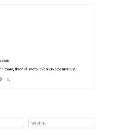
ao.com
nh thám, thích lái moto, thích cryptocurrency.
Email:*
Website: