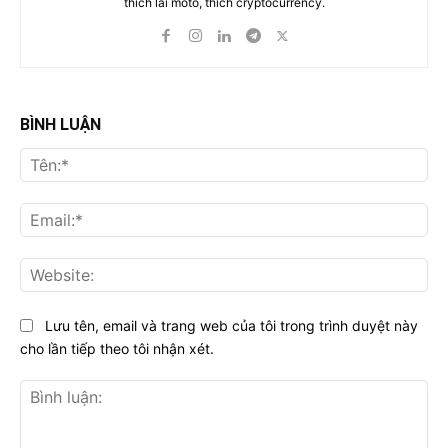
thích lái moto, thích cryptocurrency.
BÌNH LUẬN
Tên
Ema
Web
Lưu tên, email và trang web của tôi trong trình duyệt này
cho lần tiếp theo tôi nhận xét.