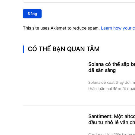
Bình
luận:
This site uses Akismet to reduce spam.
Learn how your 
CÓ THỂ BẠN QUAN TÂM
Solana có thể sắp bư
đã sẵn sàng
Solana đề xuất thay đổi m
thảo luận hai đề xuất quản
Santiment: Một altc
đầu tư nhỏ lẻ vẫn c
Cardano tăng 25% trong mộ