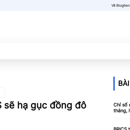
Về Blogtie
Kiến thức
More
BÀI
S sẽ hạ gục đồng đô
Chỉ số 
tháng, 
BRICS t