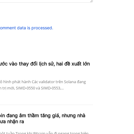
comment data is processed.
ớc vào thay đổi lịch sử, hai đề xuất lớn
ô hình phát hành Các validator trên Solana đang
 trị mới, SIMD-0550 và SIMD-0553,...
oin đang âm thầm tăng giá, nhưng nhà
hưa nhận ra
t tuần Trong khi Bitcoin vẫn đi ngang trong biên