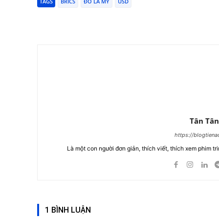
TAGS
BRICS
ĐÔ LA MỸ
USD
Chia Sẻ
Tân Tân
https://blogtien
Là một con người đơn giản, thích viết, thích xem phim tri
1 BÌNH LUẬN