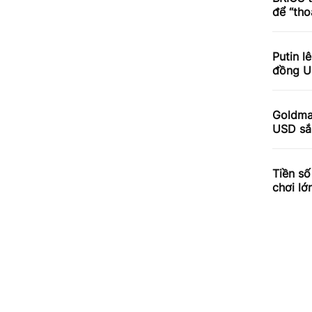
để “th
Putin l
đồng U
Goldma
USD sắ
Tiền số
chơi lớ