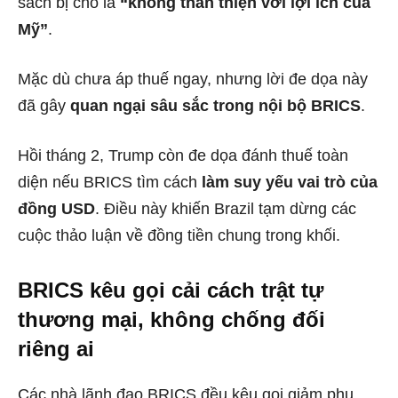
sách bị cho là
“không thân thiện với lợi ích của
Mỹ”
.
Mặc dù chưa áp thuế ngay, nhưng lời đe dọa này
đã gây
quan ngại sâu sắc trong nội bộ BRICS
.
Hồi tháng 2, Trump còn đe dọa đánh thuế toàn
diện nếu BRICS tìm cách
làm suy yếu vai trò của
đồng USD
. Điều này khiến Brazil tạm dừng các
cuộc thảo luận về đồng tiền chung trong khối.
BRICS kêu gọi cải cách trật tự
thương mại, không chống đối
riêng ai
Các nhà lãnh đạo BRICS đều kêu gọi giảm phụ