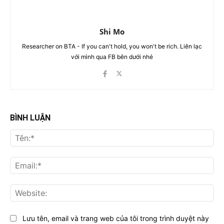
Shi Mo
Researcher on BTA - If you can't hold, you won't be rich. Liên lạc
với mình qua FB bên dưới nhé
BÌNH LUẬN
Tên
Ema
Web
Lưu tên, email và trang web của tôi trong trình duyệt này