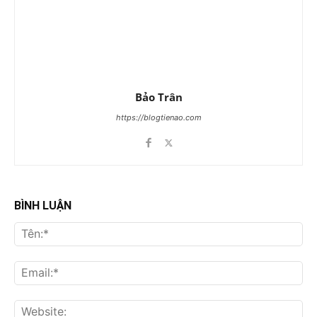
Bảo Trân
https://blogtienao.com
BÌNH LUẬN
Tên
Ema
Web