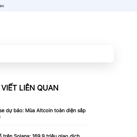
nao
 VIẾT LIÊN QUAN
e dự báo: Mùa Altcoin toàn diện sắp
u
 trên Solana: 169,9 triệu giao dịch