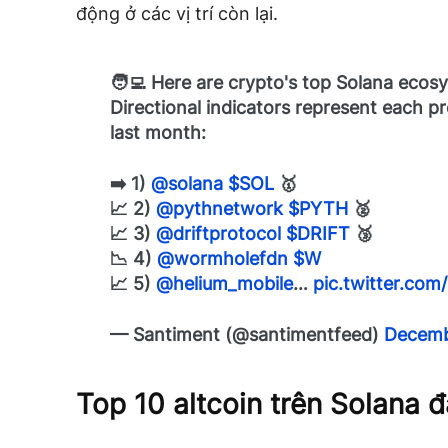
động ở các vị trí còn lại.
🧑‍💻 Here are crypto's top Solana eco
Directional indicators represent each pro
last month:
➡️ 1)
@solana
$SOL
🥇
📈 2)
@pythnetwork
$PYTH
🥈
📈 3)
@driftprotocol
$DRIFT
🥉
📉 4)
@wormholefdn
$W
📈 5)
@helium_mobile
…
pic.twitter.co
— Santiment (@santimentfeed)
Decemb
Top 10 altcoin trên Solana 