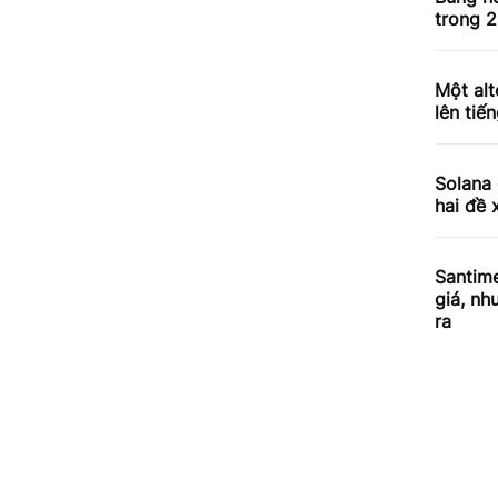
trong 2
Một alt
lên tiến
Solana 
hai đề 
Santime
giá, nh
ra