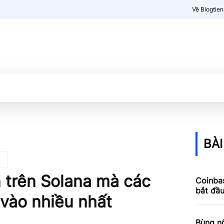
Về Blogtie
Kiến thức
More
BÀI
n trên Solana mà các
Coinbas
bắt đầ
 vào nhiều nhất
Bùng nổ