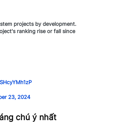
system projects by development.
ject's ranking rise or fall since
m/SHcyYMh1zP
er 23, 2024
đáng chú ý nhất