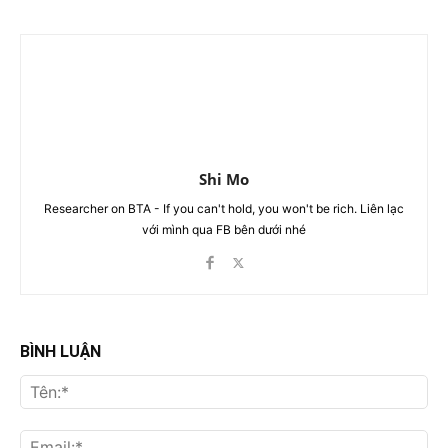
Shi Mo
Researcher on BTA - If you can't hold, you won't be rich. Liên lạc
với mình qua FB bên dưới nhé
BÌNH LUẬN
Tên
Ema