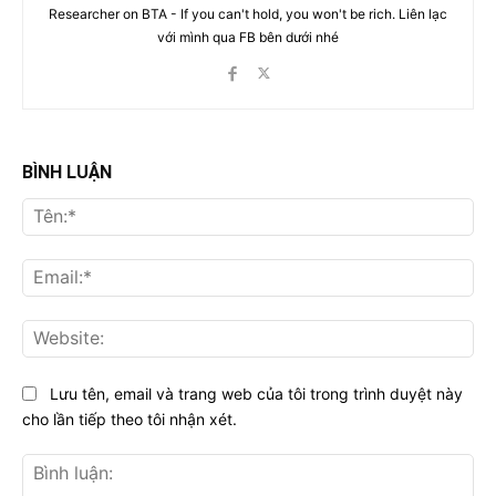
Researcher on BTA - If you can't hold, you won't be rich. Liên lạc
với mình qua FB bên dưới nhé
BÌNH LUẬN
Tên
Ema
Web
Lưu tên, email và trang web của tôi trong trình duyệt này
cho lần tiếp theo tôi nhận xét.