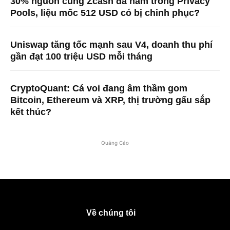
30% nguồn cung Zcash đã nằm trong Privacy
Pools, liệu mốc 512 USD có bị chinh phục?
Uniswap tăng tốc mạnh sau V4, doanh thu phí
gần đạt 100 triệu USD mỗi tháng
CryptoQuant: Cá voi đang âm thầm gom
Bitcoin, Ethereum và XRP, thị trường gấu sắp
kết thúc?
Quảng Cáo
Về chúng tôi