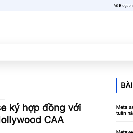
Về Blogtie
Kiến thức
More
BÀI
e ký hợp đồng với
Meta s
tuần nà
 Hollywood CAA
Metave