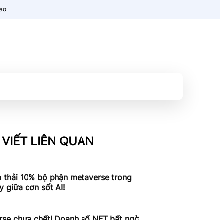
nao
 VIẾT LIÊN QUAN
a thải 10% bộ phận metaverse trong
y giữa cơn sốt AI!
rse chưa chết! Doanh số NFT bất ngờ