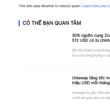
This site uses Akismet to reduce spam.
Learn how your 
CÓ THỂ BẠN QUAN TÂM
30% nguồn cung Zcas
512 USD có bị chinh
ZEC thử thách vùng kháng
lực vượt vùng kháng cự qu
Uniswap tăng tốc mạ
triệu USD mỗi tháng
Uniswap thu gần 100 triệu
vị thế sàn giao dịch phi tậ