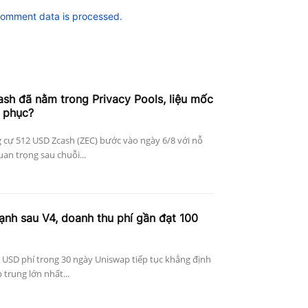
comment data is processed.
h đã nằm trong Privacy Pools, liệu mốc
 phục?
 cự 512 USD Zcash (ZEC) bước vào ngày 6/8 với nỗ
an trọng sau chuỗi...
nh sau V4, doanh thu phí gần đạt 100
 USD phí trong 30 ngày Uniswap tiếp tục khẳng định
p trung lớn nhất...