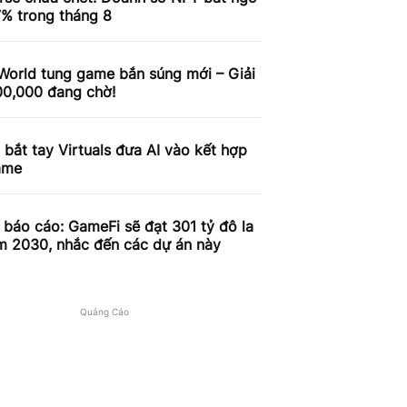
7% trong tháng 8
World tung game bắn súng mới – Giải
00,000 đang chờ!
m bắt tay Virtuals đưa AI vào kết hợp
ame
báo cáo: GameFi sẽ đạt 301 tỷ đô la
m 2030, nhắc đến các dự án này
Quảng Cáo