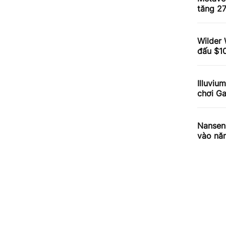
tăng 2
Wilder 
đấu $1
Illuviu
chơi G
Nansen 
vào nă