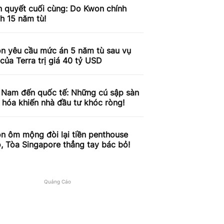
n quyết cuối cùng: Do Kwon chính
nh 15 năm tù!
n yêu cầu mức án 5 năm tù sau vụ
của Terra trị giá 40 tỷ USD
t Nam đến quốc tế: Những cú sập sàn
 hóa khiến nhà đầu tư khóc ròng!
n ôm mộng đòi lại tiền penthouse
ô, Tòa Singapore thẳng tay bác bỏ!
Quảng Cáo