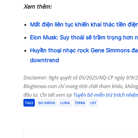
Xem thêm:
Mất điện liên tục khiến khai thác tiền điệ
Elon Musk: Suy thoái sẽ trầm trọng hơn n
Huyền thoại nhạc rock Gene Simmons đan
downtrend
Disclaimer: Nghị quyết số 05/2025/NQ-CP ngày 9/9/20
Blogtienao.com chỉ mang tính chất tham khảo, không 
đầu tư. Chi tiết xem tại
Tuyên bố miễn trừ trách nhiệ
TAGS
DO KWON
LUNA
TERRA
UST
Chia Sẻ