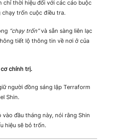
chỉ thời hiệu đối với các cáo buộc
 chạy trốn cuộc điều tra.
hông
“chạy trốn”
và sẵn sàng liên lạc
ông tiết lộ thông tin về nơi ở của
cơ chính trị.
giữ người đồng sáng lập Terraform
el Shin.
ỏ
vào đầu tháng này, nói rằng Shin
u hiệu sẽ bỏ trốn.