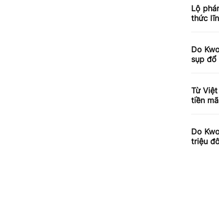
Lộ phá
thức lĩ
Do Kwo
sụp đổ 
Từ Việ
tiền mã
Do Kwo
triệu đ