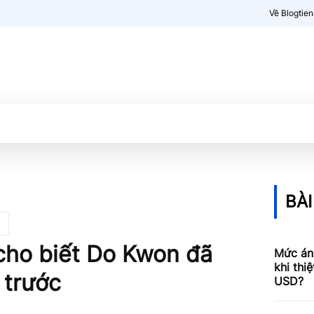
Về Blogtie
Kiến thức
More
BÀI
cho biết Do Kwon đã
Mức án
khi thi
 trước
USD?