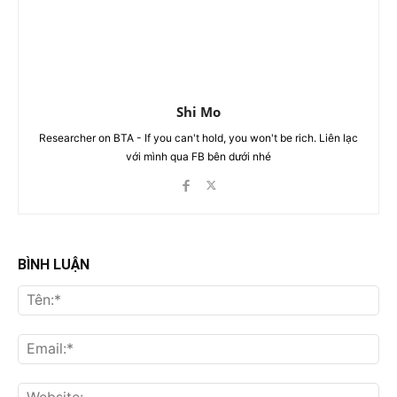
Shi Mo
Researcher on BTA - If you can't hold, you won't be rich. Liên lạc
với mình qua FB bên dưới nhé
BÌNH LUẬN
Tên
Ema
Web