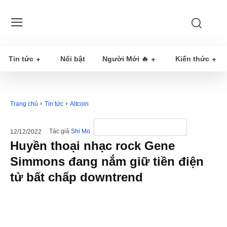
Tin tức
Nổi bật
Người Mới 🔥
Kiến thức
Trang chủ
Tin tức
Altcoin
Tác giả
Shi Mo
12/12/2022
Huyền thoại nhạc rock Gene
Simmons đang nắm giữ tiền điện
tử bất chấp downtrend