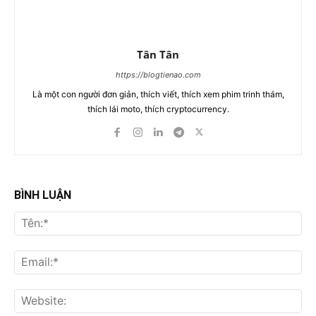
Tân Tân
https://blogtienao.com
Là một con người đơn giản, thích viết, thích xem phim trinh thám,
thích lái moto, thích cryptocurrency.
BÌNH LUẬN
Tên
Ema
Web