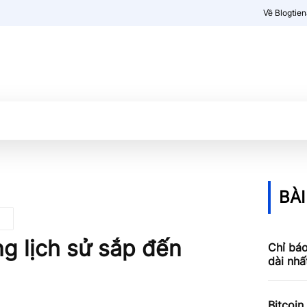
Về Blogtie
Kiến thức
More
BÀI
ng lịch sử sắp đến
Chỉ báo
dài nhấ
Bitcoin