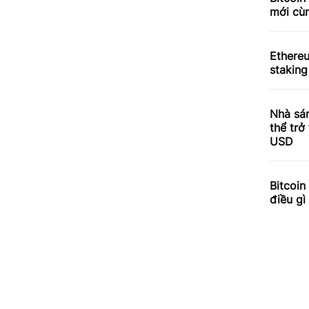
mới cùn
Ethere
staking
Nhà sá
thể trở
USD
Bitcoin
điều gì