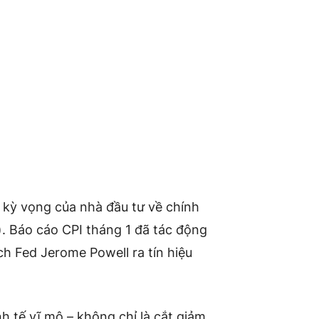
ừ kỳ vọng của nhà đầu tư về chính
. Báo cáo CPI tháng 1 đã tác động
ịch Fed Jerome Powell ra tín hiệu
nh tế vĩ mô – không chỉ là cắt giảm