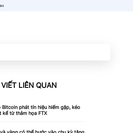
nao
 VIẾT LIÊN QUAN
 Bitcoin phát tín hiệu hiếm gặp, kéo
t kể từ thảm họa FTX
 và vàng có thể bước vào chu kỳ tăng