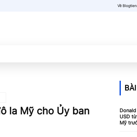
Về Blogtie
Kiến thức
More
BÀI
đô la Mỹ cho Ủy ban
Donald
USD từ 
Mỹ trư