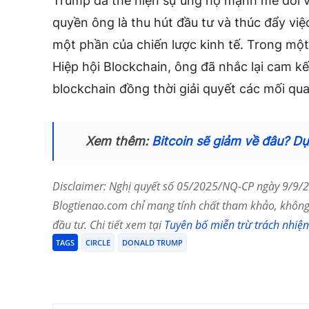
Trump đã thể hiện sự ủng hộ mạnh mẽ đối vớ
quyền ông là thu hút đầu tư và thúc đẩy việ
một phần của chiến lược kinh tế. Trong một
Hiệp hội Blockchain, ông đã nhắc lại cam kế
blockchain đồng thời giải quyết các mối qua
Xem thêm:
Bitcoin sẽ giảm về đâu? Dự
Disclaimer: Nghị quyết số 05/2025/NQ-CP ngày 9/9/20
Blogtienao.com chỉ mang tính chất tham khảo, không 
đầu tư. Chi tiết xem tại
Tuyên bố miễn trừ trách nhiệ
TAGS
CIRCLE
DONALD TRUMP
Chia Sẻ