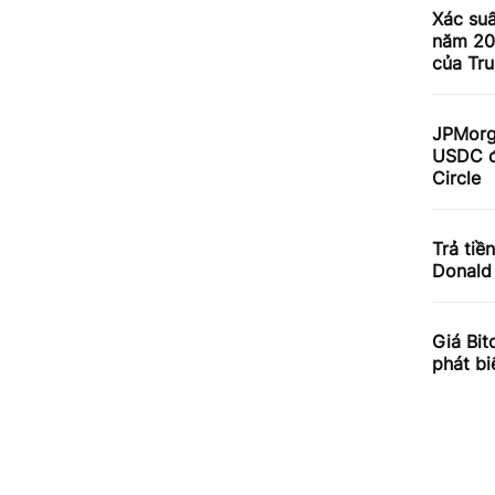
Xác su
năm 20
của Tr
JPMorg
USDC đ
Circle
Trả tiề
Donald
Giá Bit
phát b