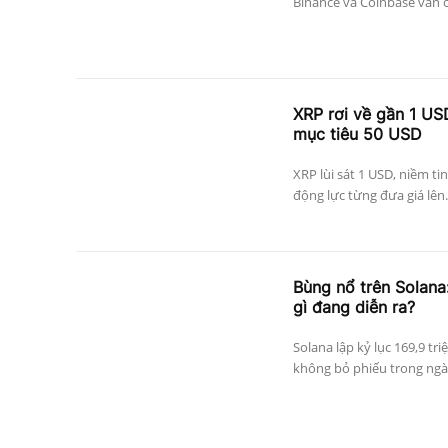
Binance và Coinbase vẫn c
XRP rơi về gần 1 US
mục tiêu 50 USD
XRP lùi sát 1 USD, niềm ti
động lực từng đưa giá lên.
Bùng nổ trên Solana:
gì đang diễn ra?
Solana lập kỷ lục 169,9 tri
không bỏ phiếu trong ngày