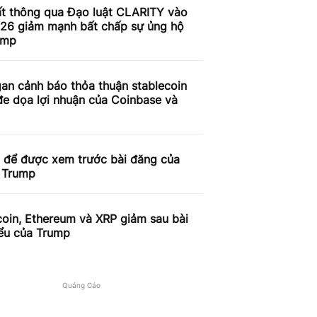
ất thông qua Đạo luật CLARITY vào
26 giảm mạnh bất chấp sự ủng hộ
ump
an cảnh báo thỏa thuận stablecoin
e dọa lợi nhuận của Coinbase và
n để được xem trước bài đăng của
 Trump
coin, Ethereum và XRP giảm sau bài
iểu của Trump
Quảng Cáo