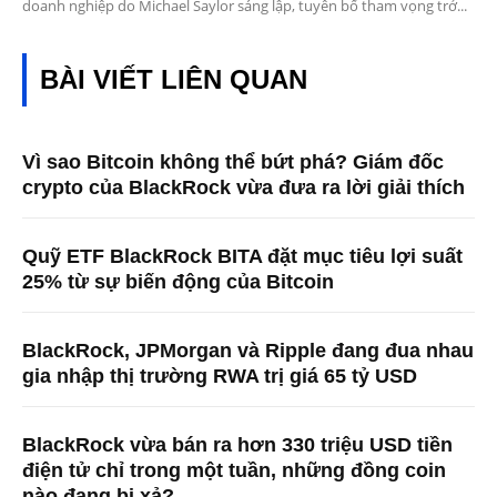
doanh nghiệp do Michael Saylor sáng lập, tuyên bố tham vọng trở...
BÀI VIẾT LIÊN QUAN
Vì sao Bitcoin không thể bứt phá? Giám đốc
crypto của BlackRock vừa đưa ra lời giải thích
Quỹ ETF BlackRock BITA đặt mục tiêu lợi suất
25% từ sự biến động của Bitcoin
BlackRock, JPMorgan và Ripple đang đua nhau
gia nhập thị trường RWA trị giá 65 tỷ USD
BlackRock vừa bán ra hơn 330 triệu USD tiền
điện tử chỉ trong một tuần, những đồng coin
nào đang bị xả?