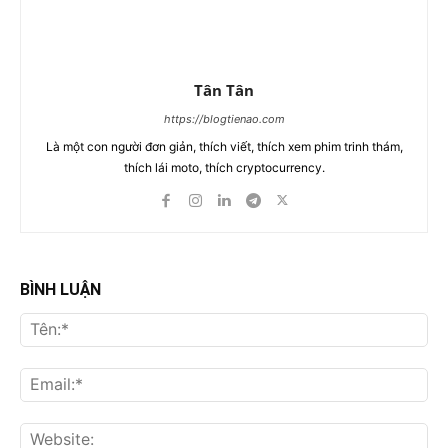
Tân Tân
https://blogtienao.com
Là một con người đơn giản, thích viết, thích xem phim trinh thám,
thích lái moto, thích cryptocurrency.
BÌNH LUẬN
Tên
Ema
Web