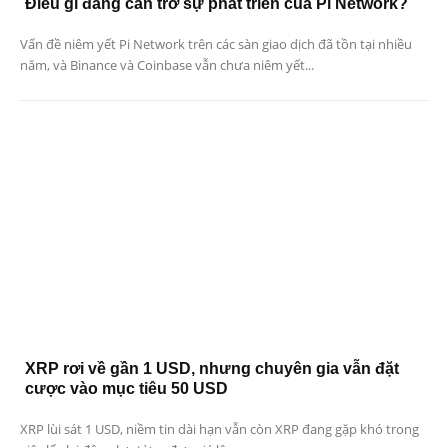
Điều gì đang cản trở sự phát triển của Pi Network?
Vấn đề niêm yết Pi Network trên các sàn giao dịch đã tồn tại nhiều
năm, và Binance và Coinbase vẫn chưa niêm yết...
XRP rơi về gần 1 USD, nhưng chuyên gia vẫn đặt
cược vào mục tiêu 50 USD
XRP lùi sát 1 USD, niềm tin dài hạn vẫn còn XRP đang gặp khó trong