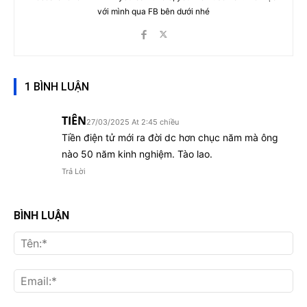
với mình qua FB bên dưới nhé
1 BÌNH LUẬN
TIÊN
27/03/2025 At 2:45 chiều
Tiền điện tử mới ra đời dc hơn chục năm mà ông
nào 50 năm kinh nghiệm. Tào lao.
Trả Lời
BÌNH LUẬN
Tên
Ema