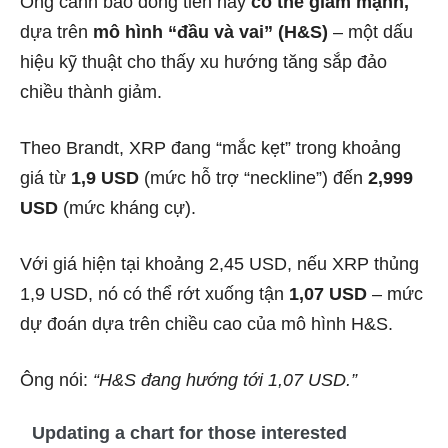
Ông cảnh báo đồng tiền này
có thể giảm mạnh,
dựa trên
mô hình “đầu và vai” (H&S)
– một dấu
hiệu kỹ thuật cho thấy xu hướng tăng sắp đảo
chiều thành giảm.
Theo Brandt, XRP đang “mắc kẹt” trong khoảng
giá từ
1,9 USD
(mức hỗ trợ “neckline”) đến
2,999
USD
(mức kháng cự).
Với giá hiện tại khoảng 2,45 USD, nếu XRP thủng
1,9 USD, nó có thể rớt xuống tận
1,07 USD
– mức
dự đoán dựa trên chiều cao của mô hình H&S.
Ông nói:
“H&S đang hướng tới 1,07 USD.”
Updating a chart for those interested