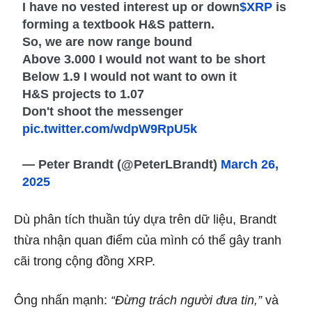
I have no vested interest up or down
$XRP
is
forming a textbook H&S pattern.
So, we are now range bound
Above 3.000 I would not want to be short
Below 1.9 I would not want to own it
H&S projects to 1.07
Don't shoot the messenger
pic.twitter.com/wdpW9RpU5k
— Peter Brandt (@PeterLBrandt)
March 26,
2025
Dù phân tích thuần túy dựa trên dữ liệu, Brandt
thừa nhận quan điểm của mình có thể gây tranh
cãi trong cộng đồng XRP.
Ông nhấn mạnh:
“Đừng trách người đưa tin,”
và