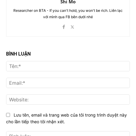
Shi Mo
Researcher on BTA - If you can't hold, you won't be rich. Liên lạc
với mình qua FB bên dưới nhé
BÌNH LUẬN
Tên
Ema
Web
Lưu tên, email và trang web của tôi trong trình duyệt này
cho lần tiếp theo tôi nhận xét.