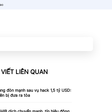
nao
 VIẾT LIÊN QUAN
ung đòn mạnh sau vụ hack 1,5 tỷ USD:
iên bị đưa ra tòa
SHIB dịch chuyển mạnh, tín hiệu động