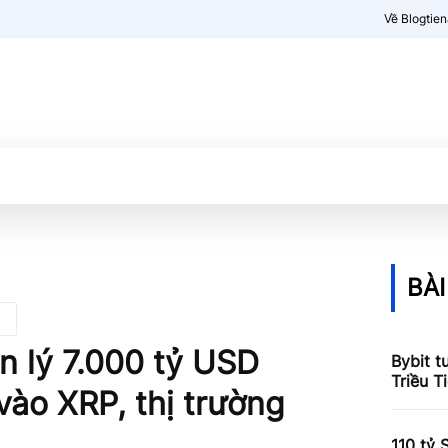
Về Blogtie
Kiến thức
More
BÀI
n lý 7.000 tỷ USD
Bybit t
Triều T
vào XRP, thị trường
110 tỷ 