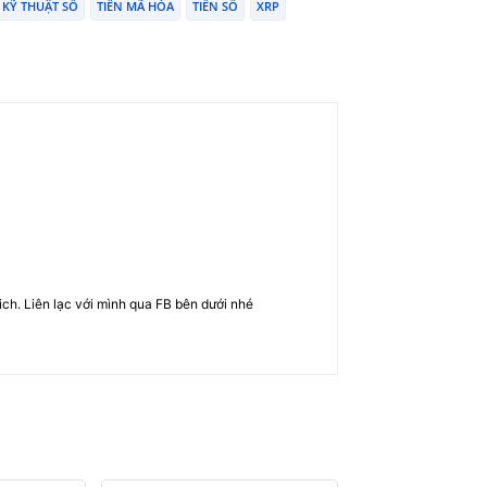
 KỸ THUẬT SỐ
TIỀN MÃ HÓA
TIỀN SỐ
XRP
rich. Liên lạc với mình qua FB bên dưới nhé