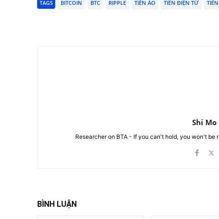
TAGS
BITCOIN
BTC
RIPPLE
TIỀN ẢO
TIỀN ĐIỆN TỬ
TIỀN
Chia Sẻ
Shi Mo
Researcher on BTA - If you can't hold, you won't be 
BÌNH LUẬN