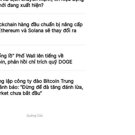
ới đang xuất hiện?
ckchain hàng đầu chuẩn bị nâng cấp
thereum và Solana sẽ thay đổi ra
ng lồ” Phố Wall lên tiếng về
n, phản hồi chỉ trích quỹ DOGE
g lập công ty đào Bitcoin Trung
nh báo: “Đừng để đà tăng đánh lừa,
rket chưa bắt đầu”
Quảng Cáo