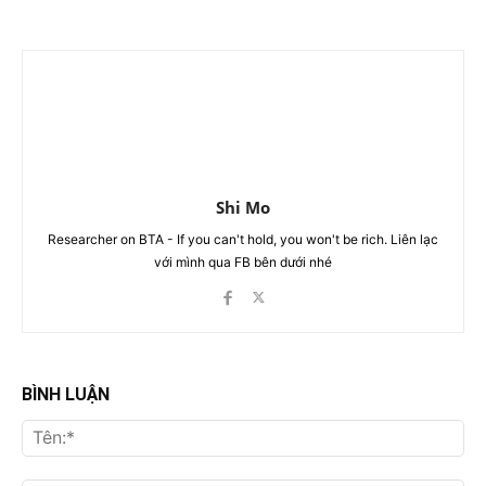
Shi Mo
Researcher on BTA - If you can't hold, you won't be rich. Liên lạc
với mình qua FB bên dưới nhé
BÌNH LUẬN
Tên