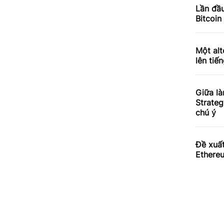
Lần đầu
Bitcoin
Một alt
lên tiến
Giữa là
Strateg
chú ý
Đề xuấ
Ethereu