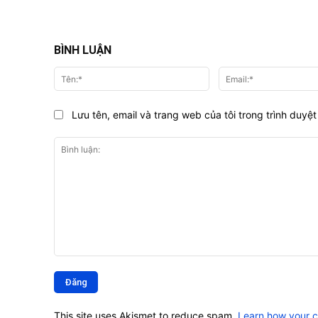
BÌNH LUẬN
Tên:*
Lưu tên, email và trang web của tôi trong trình duyệt 
Bình
luận:
This site uses Akismet to reduce spam.
Learn how your 