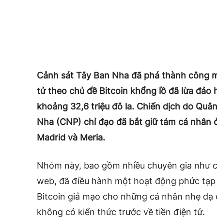
Cảnh sát Tây Ban Nha đã phá thành công mộ
tử theo chủ đề Bitcoin khổng lồ đã lừa đảo 
khoảng 32,6 triệu đô la. Chiến dịch do Qu
Nha (CNP) chỉ đạo đã bắt giữ tám cá nhân 
Madrid và Meria.
Nhóm này, bao gồm nhiều chuyên gia như chu
web, đã điều hành một hoạt động phức tạp
Bitcoin giả mạo cho những cá nhân nhẹ dạ c
không có kiến ​​thức trước về tiền điện tử.