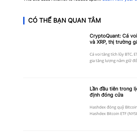
CÓ THỂ BẠN QUAN TÂM
CryptoQuant: Cá vo
và XRP, thị trường g
Cá voi tăng tích lũy BTC, 
gia tăng lượng nắm giữ đối 
Lần đầu tiên trong l
định đóng cửa
Hashdex đóng quỹ Bitcoin
Hashdex Bitcoin ETF (NYSE 