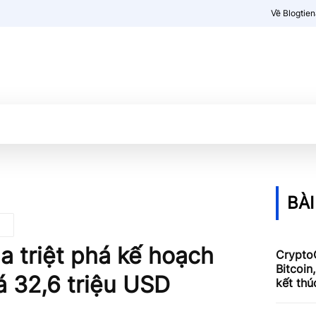
Về Blogtie
Kiến thức
More
BÀI
 triệt phá kế hoạch
Crypto
Bitcoin
iá 32,6 triệu USD
kết thú