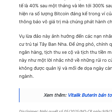
tế là 40% sau một tháng và lên tới 300% sa
hiện ra số lượng Bitcoin đáng kể trong ví 
thông báo vô giá trị mà chúng phát hành ch
Vụ lừa đảo này ảnh hưởng đến các nạn nhân
cư trú tại Tây Ban Nha. Để ứng phó, chính 
ngân hàng, tịch thu xe cộ và tịch thu tiền 
này như một lời nhắc nhở về những rủi ro củ
không được quản lý và mối đe dọa ngày càn
ngành.
Xem thêm:
Vitalik Buterin bán 
Disclaimer: Nghị quyết số 05/2025/NQ-CP ngày 9/9/20