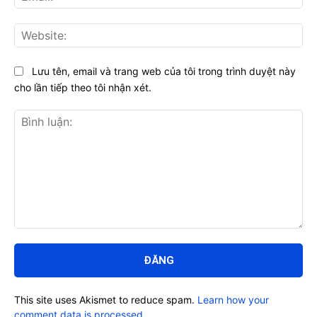
Web
Lưu tên, email và trang web của tôi trong trình duyệt này
cho lần tiếp theo tôi nhận xét.
Bình
luận:
This site uses Akismet to reduce spam.
Learn how your
comment data is processed.