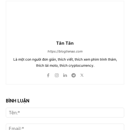
Tân Tân
https://blogtienao.com
Là một con người đơn giản, thích viết, thích xem phim trinh thám,
thích lái moto, thích cryptocurrency.
BÌNH LUẬN
Tên
Ema