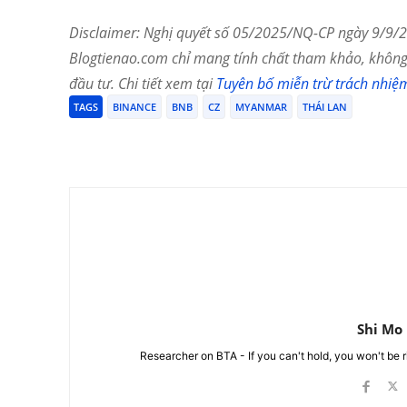
Disclaimer: Nghị quyết số 05/2025/NQ-CP ngày 9/9/20
Blogtienao.com chỉ mang tính chất tham khảo, không 
đầu tư. Chi tiết xem tại
Tuyên bố miễn trừ trách nhiệ
TAGS
BINANCE
BNB
CZ
MYANMAR
THÁI LAN
Chia Sẻ
Shi Mo
Researcher on BTA - If you can't hold, you won't be 