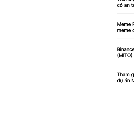
có an 
Meme R
meme đ
Binance
(MITO)
Tham gi
dự án 