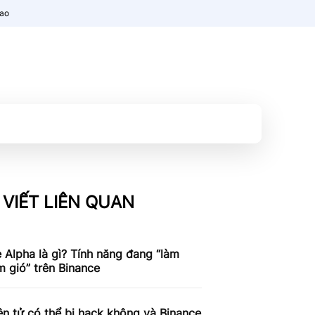
nao
 VIẾT LIÊN QUAN
 Alpha là gì? Tính năng đang “làm
 gió” trên Binance
ện tử có thể bị hack không và Binance