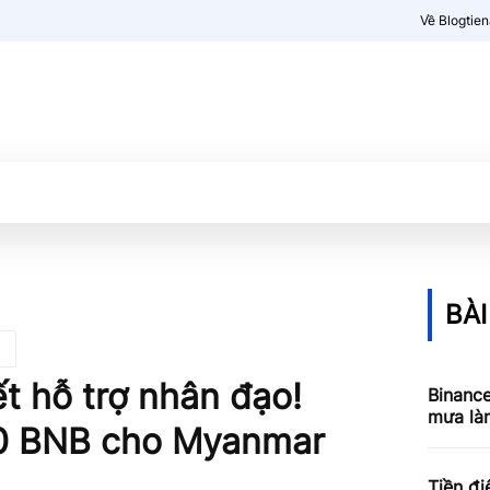
Về Blogtie
Kiến thức
More
BÀI
 hỗ trợ nhân đạo!
Binance
mưa làm
0 BNB cho Myanmar
Tiền đi