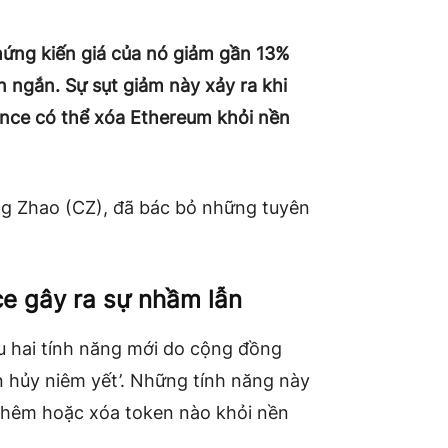
chứng kiến ​​giá của nó giảm gần 13%
n ngắn. Sự sụt giảm này xảy ra khi
ance có thể xóa Ethereum khỏi nền
g Zhao (CZ), đã bác bỏ những tuyên
ce gây ra sự nhầm lẫn
ệu hai tính năng mới do cộng đồng
n hủy niêm yết’. Những tính năng này
thêm hoặc xóa token nào khỏi nền