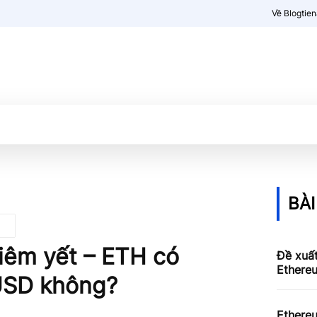
Về Blogtie
Kiến thức
More
BÀI
niêm yết – ETH có
Đề xuấ
Ethereu
USD không?
Ethere