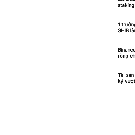
staking
1 trườn
SHIB l
Binance
ròng ch
Tài sản
ký vượ