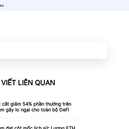
nao
 VIẾT LIÊN QUAN
t cắt giảm 54% phần thưởng trên
m gây lo ngại cho toàn bộ DeFi
um đạt cột mốc lịch sử: Lượng ETH