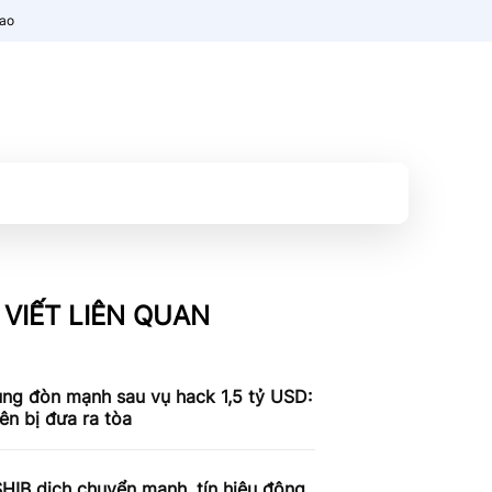
nao
 VIẾT LIÊN QUAN
ung đòn mạnh sau vụ hack 1,5 tỷ USD:
iên bị đưa ra tòa
SHIB dịch chuyển mạnh, tín hiệu động