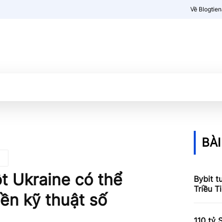
Về Blogtie
Kiến thức
More
BÀI
t Ukraine có thể
Bybit t
Triều T
ền kỹ thuật số
110 tỷ 