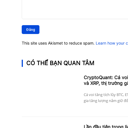
Bình
luận:
This site uses Akismet to reduce spam.
Learn how your 
CÓ THỂ BẠN QUAN TÂM
CryptoQuant: Cá vo
và XRP, thị trường g
Cá voi tăng tích lũy BTC, 
gia tăng lượng nắm giữ đối 
Lần đầu tiên trong l