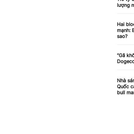
lượng m
Hai blo
mạnh: E
sao?
“Gã khổ
Dogecoi
Nhà sán
Quốc cả
bull ma