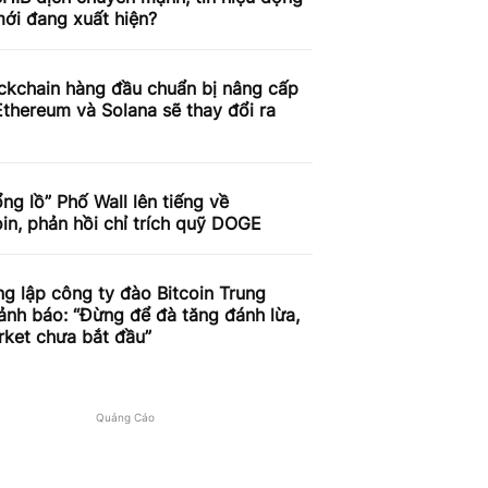
ới đang xuất hiện?
ckchain hàng đầu chuẩn bị nâng cấp
thereum và Solana sẽ thay đổi ra
ng lồ” Phố Wall lên tiếng về
n, phản hồi chỉ trích quỹ DOGE
g lập công ty đào Bitcoin Trung
nh báo: “Đừng để đà tăng đánh lừa,
rket chưa bắt đầu”
Quảng Cáo