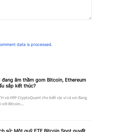
comment data is processed.
i đang âm thầm gom Bitcoin, Ethereum
ấu sắp kết thúc?
ETH và XRP CryptoQuant cho biết các ví cá voi đang
với Bitcoin,...
ịch sử: Một quỹ ETF Bitcoin Spot quyết