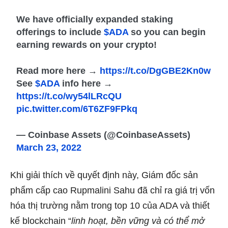
We have officially expanded staking
offerings to include
$ADA
so you can begin
earning rewards on your crypto!
Read more here →
https://t.co/DgGBE2Kn0w
See
$ADA
info here →
https://t.co/wy54lLRcQU
pic.twitter.com/6T6ZF9FPkq
— Coinbase Assets (@CoinbaseAssets)
March 23, 2022
Khi giải thích về quyết định này, Giám đốc sản
phẩm cấp cao Rupmalini Sahu
đã chỉ ra
giá trị vốn
hóa thị trường nằm trong top 10 của ADA và thiết
kế blockchain “
linh hoạt, bền vững và có thể mở